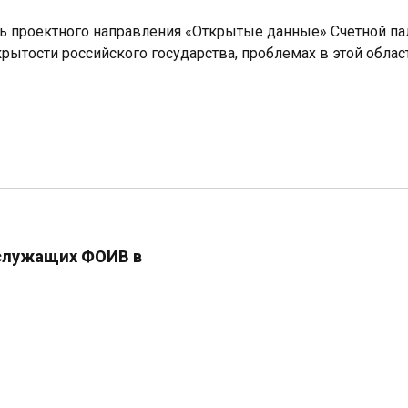
ль проектного направления «Открытые данные» Счетной па
крытости российского государства, проблемах в этой обла
сслужащих ФОИВ в