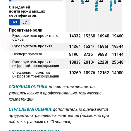
С выдачей
подтверждающих
сертификатов:
Нет
Да
Проектные роли
Руководитель проектного
14332
15260
16940
19460
офиса
Руководитель проекта
14364
15344
16968
19544
Эксперт проекта
8190
8736
9688
11144
Руководитель проектов
18837
20104
22288
25648
цифровой трансформации
Специалист проектов
10269
10976
12152
14000
цифровой трансформации
ОСНОВНАЯ ОЦЕНКА
: оцениваются личностно-
управленческие и профессионально-технические
компетенции.
ОТРАСЛЕВАЯ ОЦЕНКА
: дополнительно оцениваются
предметно-отраслевые компетенции (возможно при
работе с группами от 20 человек).