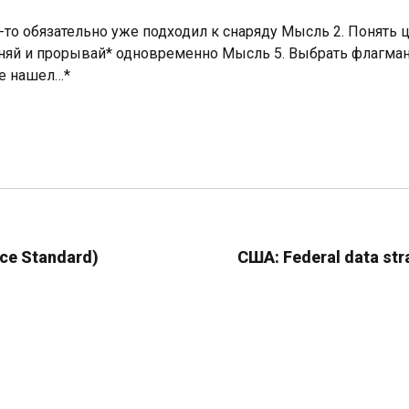
о-то обязательно уже подходил к снаряду Мысль 2. Понят
еняй и прорывай* одновременно Мысль 5. Выбрать флагман
не нашел…*
ce Standard)
США: Federal data str